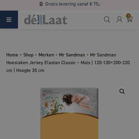
Gratis levering vanaf € 75,-
Koopzondag 29 maart in Bladel van 13.00 - 17.00
0
Home
>
Shop
>
Merken
>
Mr Sandman
>
Mr Sandman
Hoeslaken Jersey Elastan Classic – Mais | 120-130×200-220
cm | Hoogte 35 cm