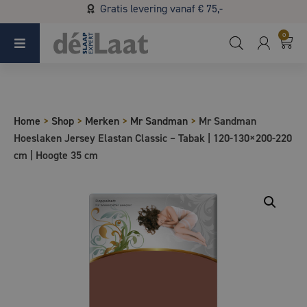
Gratis levering vanaf € 75,-
Koopzondag 29 maart in Bladel van 13.00 - 17.00
0
Home
>
Shop
>
Merken
>
Mr Sandman
>
Mr Sandman
Hoeslaken Jersey Elastan Classic – Tabak | 120-130×200-220
cm | Hoogte 35 cm