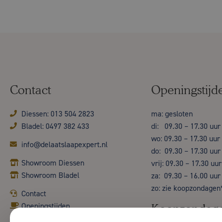
Contact
Openingstijd
Diessen: 013 504 2823
ma: gesloten
Bladel: 0497 382 433
di: 09.30 – 17.30 uur
wo: 09.30 – 17.30 uur
info@delaatslaapexpert.nl
do: 09.30 – 17.30 uur
Showroom Diessen
vrij: 09.30 – 17.30 uur
Showroom Bladel
za: 09.30 – 16.00 uur
zo: zie koopzondagen
Contact
Openingstijden
Koopzondag