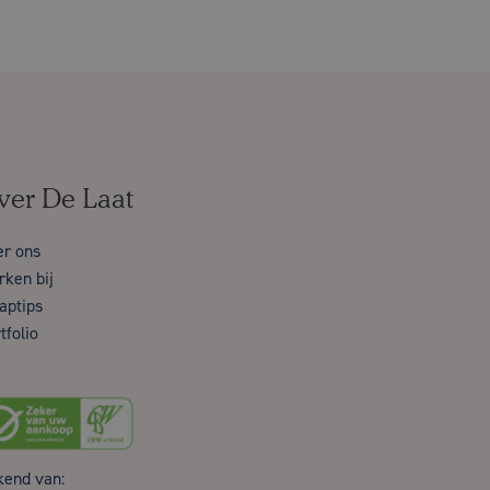
ver De Laat
er ons
ken bij
aptips
tfolio
kend van: