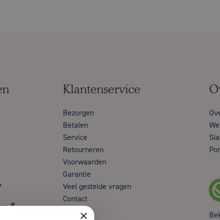
en
Klantenservice
O
Bezorgen
Ov
Betalen
Wer
Service
Sla
Retourneren
Por
Voorwaarden
Garantie
*
Veel gestelde vragen
Contact
en*
×
Be