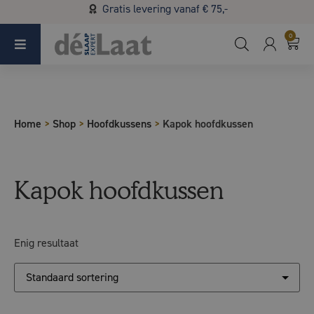
Gratis levering vanaf € 75,-
Koopzondag 29 maart in Bladel van 13.00 - 17.00
0
Home
>
Shop
>
Hoofdkussens
>
Kapok hoofdkussen
Kapok hoofdkussen
Enig resultaat