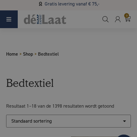
Gratis levering vanaf € 75,-
Koopzondag 29 maart in Bladel van 13.00 - 17.00
0
Home
>
Shop
>
Bedtextiel
Bedtextiel
Resultaat 1–18 van de 1398 resultaten wordt getoond