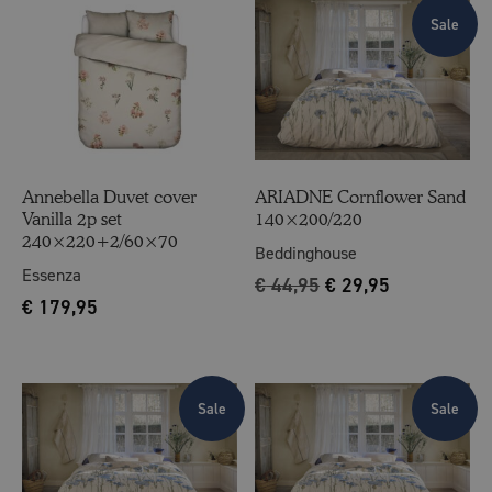
Sale
Annebella Duvet cover
ARIADNE Cornflower Sand
Vanilla 2p set
140×200/220
240×220+2/60×70
Beddinghouse
Essenza
€
44,95
€
29,95
€
179,95
Sale
Sale