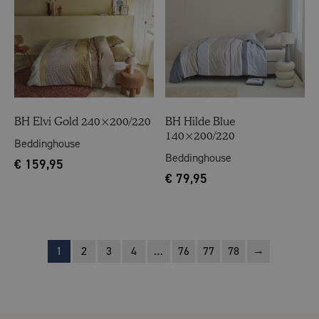
BH Elvi Gold 240×200/220
BH Hilde Blue
140×200/220
Beddinghouse
Beddinghouse
€
159,95
€
79,95
→
1
2
3
4
…
76
77
78