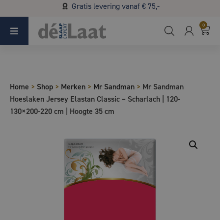
Gratis levering vanaf € 75,-
Koopzondag 29 maart in Bladel van 13.00 - 17.00
0
Home
>
Shop
>
Merken
>
Mr Sandman
>
Mr Sandman
Hoeslaken Jersey Elastan Classic – Scharlach | 120-
130×200-220 cm | Hoogte 35 cm