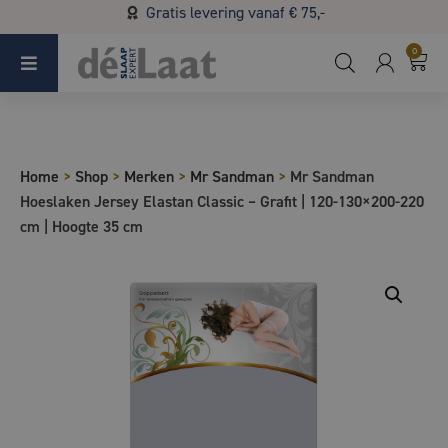
Gratis levering vanaf € 75,-
Koopzondag 29 maart in Bladel van 13.00 - 17.00
0
Home
>
Shop
>
Merken
>
Mr Sandman
>
Mr Sandman
Hoeslaken Jersey Elastan Classic – Grafit | 120-130×200-220
cm | Hoogte 35 cm