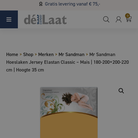
Gratis levering vanaf € 75,-
Koopzondag 29 maart in Bladel van 13.00 - 17.00
0
Home
>
Shop
>
Merken
>
Mr Sandman
>
Mr Sandman
Hoeslaken Jersey Elastan Classic – Mais | 180-200×200-220
cm | Hoogte 35 cm