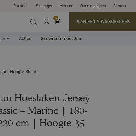
Portfolio
Slaaptips
Merken
Openingstijden
Contact
0
PLAN EEN ADVIESGESPREK
ige
Acties
Showroommodellen
 cm | Hoogte 35 cm
an Hoeslaken Jersey
assic – Marine | 180-
220 cm | Hoogte 35