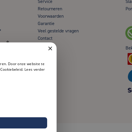
Service
Sla
Retourneren
Por
Voorwaarden
Garantie
*
Veel gestelde vragen
Contact
en*
×
Be
ren. Door onze website te
 Cookiebeleid.
Lees verder