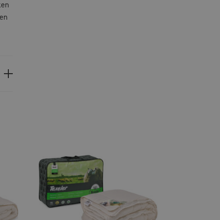
ken
een