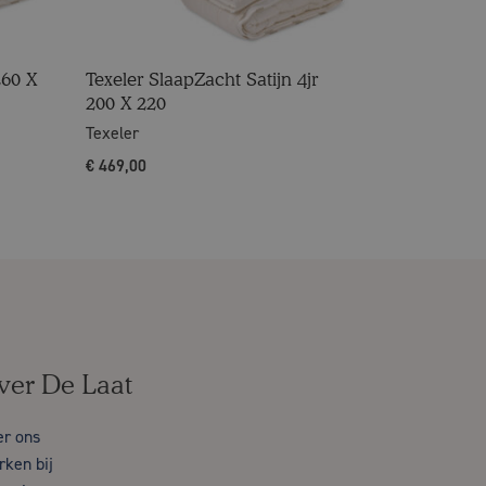
260 X
Texeler SlaapZacht Satijn 4jr
200 X 220
Texeler
€
469,00
ver De Laat
er ons
ken bij