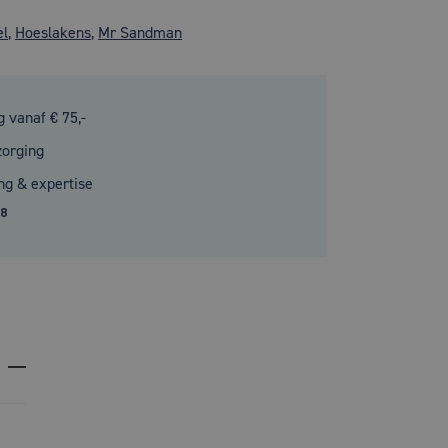
el
,
Hoeslakens
,
Mr Sandman
g vanaf € 75,-
zorging
ng & expertise
.8