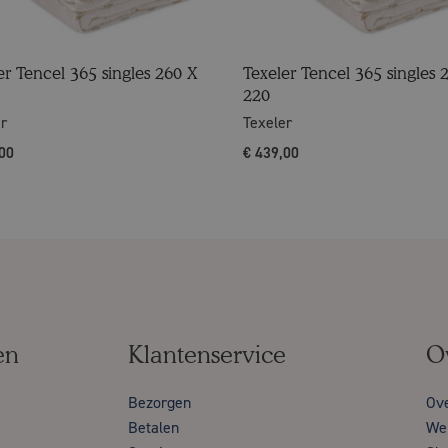
er Tencel 365 singles 260 X
Texeler Tencel 365 singles 
220
er
Texeler
00
€
439,00
en
Klantenservice
O
Bezorgen
Ov
Betalen
Wer