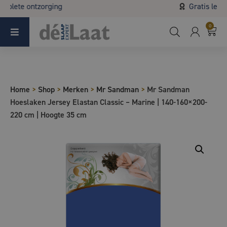
Gratis levering vanaf € 75,-
Koopzondag 29 maart in Bladel van 13.00 - 17.00
0
Home
>
Shop
>
Merken
>
Mr Sandman
>
Mr Sandman
Hoeslaken Jersey Elastan Classic – Marine | 140-160×200-
220 cm | Hoogte 35 cm