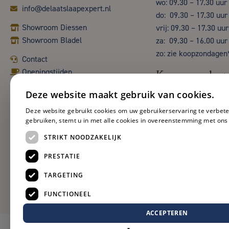
wo: 09.30 – 17.30 uur
info@delaatslaapexpert.nl
do: 09.30 – 17.30 uur
Showroom Diessen
vrij: 09.30 – 17.30 uur
Showroom Bladel
za: 09.30 – 16.00 uur
zo: zie koopzondagen
Contact
Openingstijden
Koopzondag
Deze website maakt gebruik van cookies.
Deze website gebruikt cookies om uw gebruikerservaring te verbete
gebruiken, stemt u in met alle cookies in overeenstemming met ons
STRIKT NOODZAKELIJK
PRESTATIE
TARGETING
FUNCTIONEEL
ACCEPTEREN