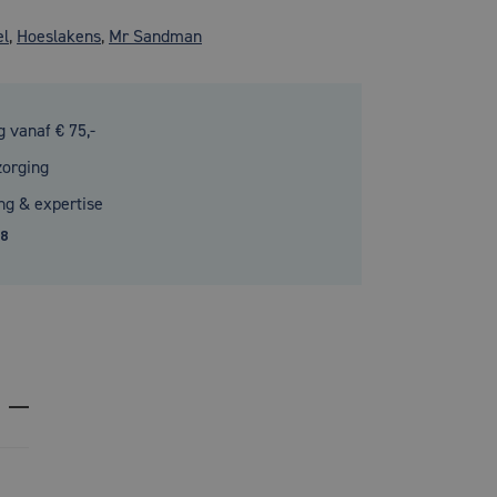
el
,
Hoeslakens
,
Mr Sandman
g vanaf € 75,-
zorging
ng & expertise
.8