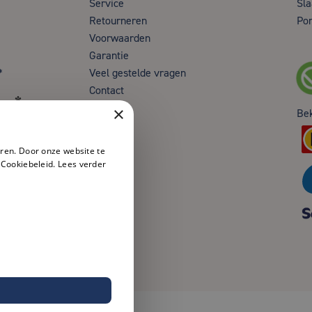
Service
Sla
Retourneren
Por
Voorwaarden
Garantie
*
Veel gestelde vragen
Contact
en*
×
Be
ren. Door onze website te
 Cookiebeleid.
Lees verder