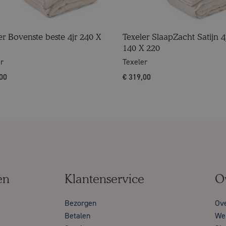
er Bovenste beste 4jr 240 X
Texeler SlaapZacht Satijn 4
140 X 220
er
Texeler
00
€
319,00
en
Klantenservice
O
Bezorgen
Ov
Betalen
Wer