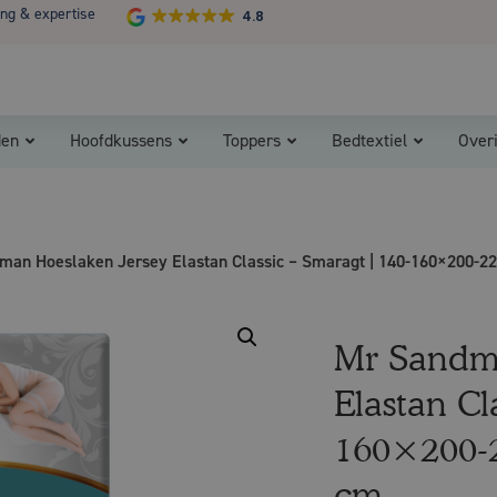
ing & expertise
4.8
Koopzondag 29 maart in Bladel van 13.00 - 17.00
den
Hoofdkussens
Toppers
Bedtextiel
Over
man Hoeslaken Jersey Elastan Classic – Smaragt | 140-160×200-22
Mr Sandm
Elastan Cl
160×200-
cm