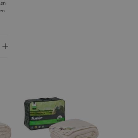
ken
een