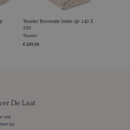
jr
Texeler Bovenste beste 4jr 140 X
220
Texeler
€
459,00
ver De Laat
er ons
ken bij