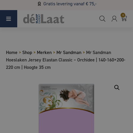
Gratis levering vanaf € 75,-
Koopzondag 29 maart in Bladel van 13.00 - 17.00
0
Home
>
Shop
>
Merken
>
Mr Sandman
>
Mr Sandman
Hoeslaken Jersey Elastan Classic – Orchidee | 140-160×200-
220 cm | Hoogte 35 cm