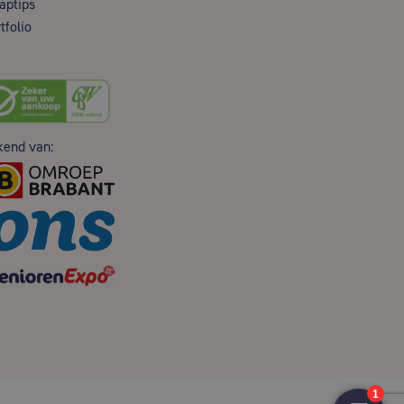
aptips
tfolio
kend van: