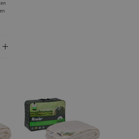
ken
een