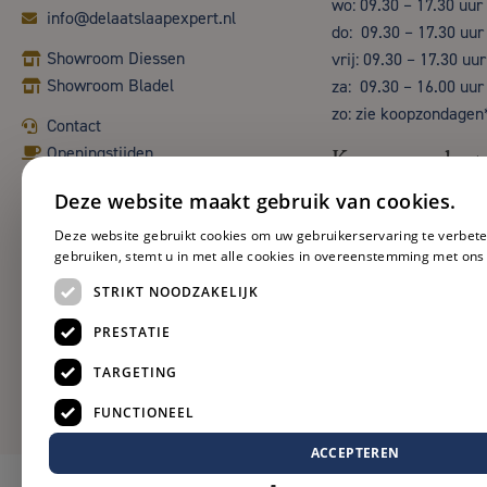
wo: 09.30 – 17.30 uur
info@delaatslaapexpert.nl
do: 09.30 – 17.30 uur
Showroom Diessen
vrij: 09.30 – 17.30 uur
Showroom Bladel
za: 09.30 – 16.00 uur
zo: zie koopzondagen
Contact
Openingstijden
Koopzondag
Deze website maakt gebruik van cookies.
Deze website gebruikt cookies om uw gebruikerservaring te verbete
gebruiken, stemt u in met alle cookies in overeenstemming met ons
STRIKT NOODZAKELIJK
PRESTATIE
TARGETING
FUNCTIONEEL
ACCEPTEREN