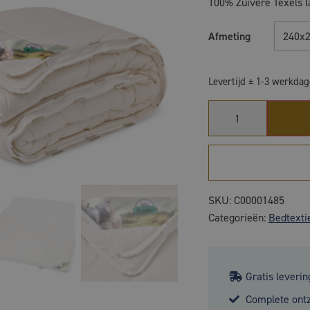
100% Zuivere Texels l
Afmeting
240x
Levertijd ± 1-3 werkda
SKU:
C00001485
Categorieën:
Bedtexti
Gratis leverin
Complete ont