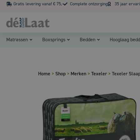
Gratis levering vanaf € 75,-
Complete ontzorging
35 jaar ervar
Matrassen
Boxsprings
Bedden
Hooglaag bed
Home
>
Shop
>
Merken
>
Texeler
>
Texeler Slaap