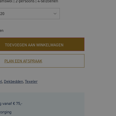
amswol | 2-persoons | 4-seizoenen
220
gen
TOEVOEGEN AAN WINKELWAGEN
PLAN EEN AFSPRAAK
el
,
Dekbedden
,
Texeler
g vanaf € 75,-
zorging