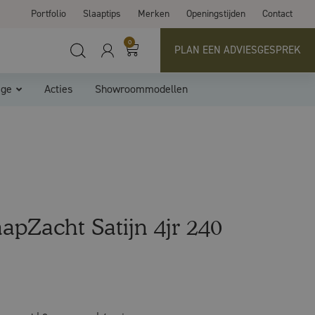
Portfolio
Slaaptips
Merken
Openingstijden
Contact
0
PLAN EEN ADVIESGESPREK
ige
Acties
Showroommodellen
aapZacht Satijn 4jr 240