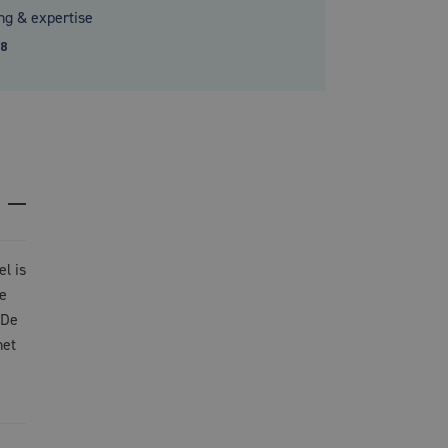
ng & expertise
.8
l is
e
 De
het