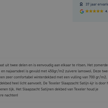
37 jaar ervari
4
at uit twee delen en is eenvoudig aan elkaar te ritsen. Het zomerdee
 en najaarsdeel is gevuld met 450gr/m2 zuivere lamswol. Deze twe
t een zeer comfortabel winterdekbed met een vulling van 700 gr/m2.
ekbed heel licht aanvoelt. De Texeler Slaapzacht Satijn 4jr is door 
oenen tijk. Het Slaapzacht Satijnen dekbed van Texeler houd je
re nachten!