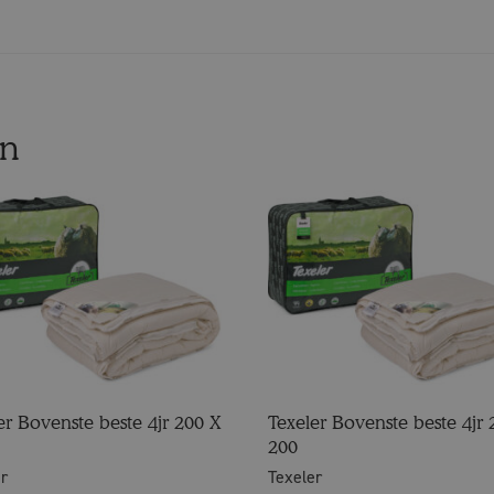
en
er Bovenste beste 4jr 200 X
Texeler Bovenste beste 4jr 
200
er
Texeler