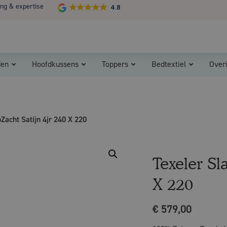
ing & expertise
4.8
Koopzondag 29 maart in Bladel van 13.00 - 17.00
den
Hoofdkussens
Toppers
Bedtextiel
Over
Zacht Satijn 4jr 240 X 220
Texeler Sl
X 220
€
579,00