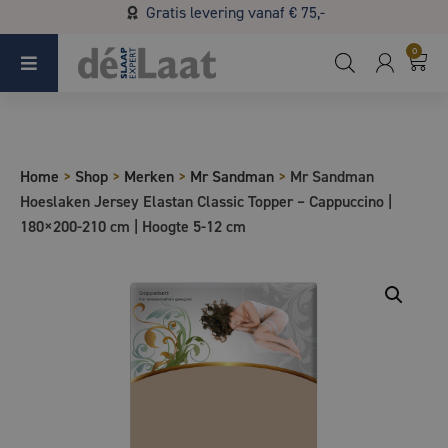
Gratis levering vanaf € 75,-
Koopzondag 29 maart in Bladel van 13.00 - 17.00
0
Home
>
Shop
>
Merken
>
Mr Sandman
>
Mr Sandman
Hoeslaken Jersey Elastan Classic Topper – Cappuccino |
180×200-210 cm | Hoogte 5-12 cm