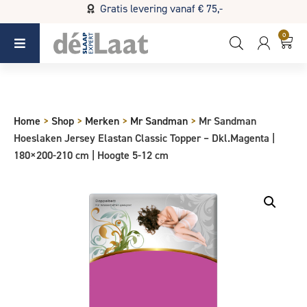
Gratis levering vanaf € 75,-
Koopzondag 29 maart in Bladel van 13.00 - 17.00
0
Home
>
Shop
>
Merken
>
Mr Sandman
>
Mr Sandman
Hoeslaken Jersey Elastan Classic Topper – Dkl.Magenta |
180×200-210 cm | Hoogte 5-12 cm