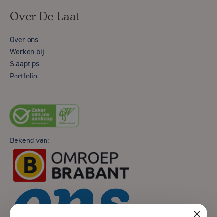
Over De Laat
Over ons
Werken bij
Slaaptips
Portfolio
Bekend van:
×