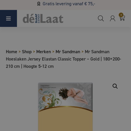
Gratis levering vanaf € 75,-
Koopzondag 29 maart in Bladel van 13.00 - 17.00
0
Home
>
Shop
>
Merken
>
Mr Sandman
>
Mr Sandman
Hoeslaken Jersey Elastan Classic Topper – Gold | 180×200-
210 cm | Hoogte 5-12 cm