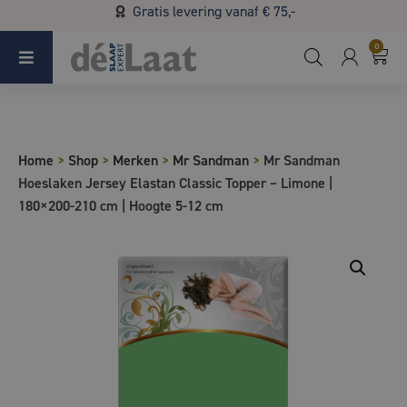
Gratis levering vanaf € 75,-
Koopzondag 29 maart in Bladel van 13.00 - 17.00
0
Home
>
Shop
>
Merken
>
Mr Sandman
>
Mr Sandman
Hoeslaken Jersey Elastan Classic Topper – Limone |
180×200-210 cm | Hoogte 5-12 cm