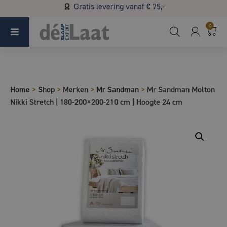
Gratis levering vanaf € 75,-
Koopzondag 29 maart in Bladel van 13.00 - 17.00
0
Home
>
Shop
>
Merken
>
Mr Sandman
>
Mr Sandman Molton
Nikki Stretch | 180-200×200-210 cm | Hoogte 24 cm