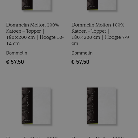
Dommelin Molton 100%
Dommelin Molton 100%
Katoen – Topper |
Katoen – Topper |
180×200 cm | Hoogte 10-
180×200 cm | Hoogte 5-9
14 cm
cm
Dommelin
Dommelin
€
57,50
€
57,50