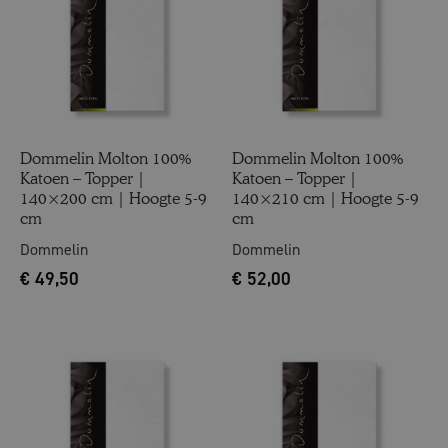
Dommelin Molton 100%
Dommelin Molton 100%
Katoen – Topper |
Katoen – Topper |
140×200 cm | Hoogte 5-9
140×210 cm | Hoogte 5-9
cm
cm
Dommelin
Dommelin
€
49,50
€
52,00