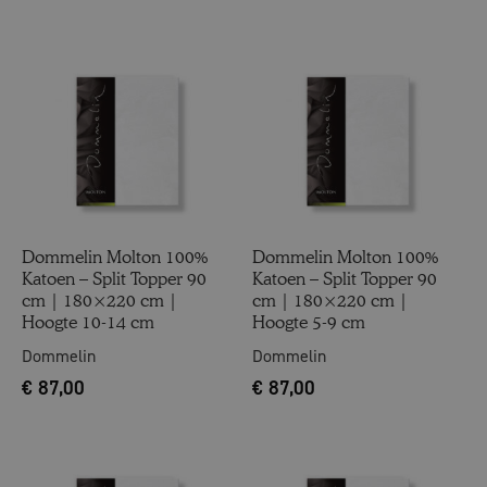
Dommelin Molton 100%
Dommelin Molton 100%
Katoen – Split Topper 90
Katoen – Split Topper 90
cm | 180×220 cm |
cm | 180×220 cm |
Hoogte 10-14 cm
Hoogte 5-9 cm
Dommelin
Dommelin
€
87,00
€
87,00