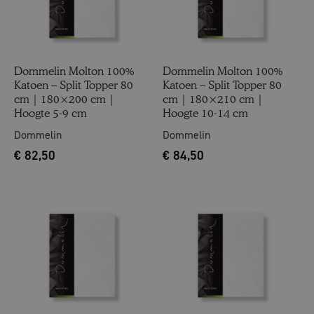
Dommelin Molton 100%
Dommelin Molton 100%
Katoen – Split Topper 80
Katoen – Split Topper 80
cm | 180×200 cm |
cm | 180×210 cm |
Hoogte 5-9 cm
Hoogte 10-14 cm
Dommelin
Dommelin
€
82,50
€
84,50