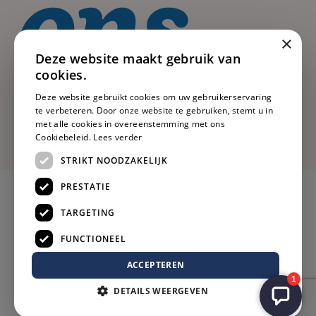
×
Deze website maakt gebruik van
cookies.
Deze website gebruikt cookies om uw gebruikerservaring
te verbeteren. Door onze website te gebruiken, stemt u in
met alle cookies in overeenstemming met ons
Cookiebeleid.
Lees verder
STRIKT NOODZAKELIJK
PRESTATIE
TARGETING
FUNCTIONEEL
ACCEPTEREN
DETAILS WEERGEVEN
Toon filters
Privacy
Voorwaarden
Cookies