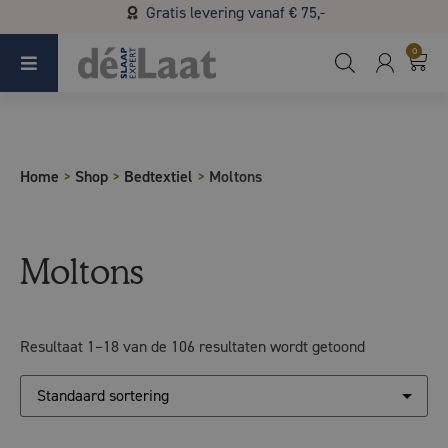
Gratis levering vanaf € 75,-
Koopzondag 29 maart in Bladel van 13.00 - 17.00
0
Home
>
Shop
>
Bedtextiel
>
Moltons
Moltons
Resultaat 1–18 van de 106 resultaten wordt getoond