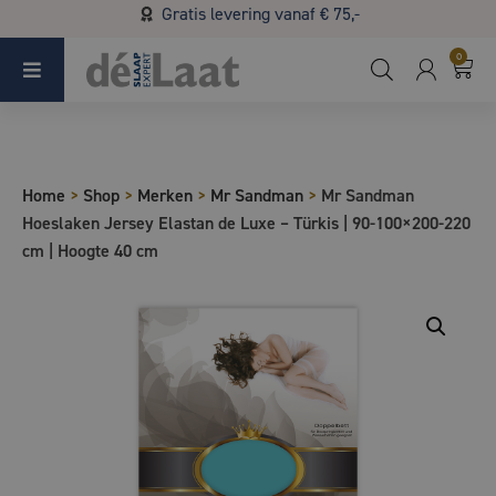
Gratis levering vanaf € 75,-
Koopzondag 29 maart in Bladel van 13.00 - 17.00
0
Home
>
Shop
>
Merken
>
Mr Sandman
>
Mr Sandman
Hoeslaken Jersey Elastan de Luxe – Türkis | 90-100×200-220
cm | Hoogte 40 cm