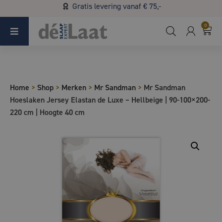
Gratis levering vanaf € 75,-
Koopzondag 29 maart in Bladel van 13.00 - 17.00
0
Home
>
Shop
>
Merken
>
Mr Sandman
>
Mr Sandman
Hoeslaken Jersey Elastan de Luxe – Hellbeige | 90-100×200-
220 cm | Hoogte 40 cm