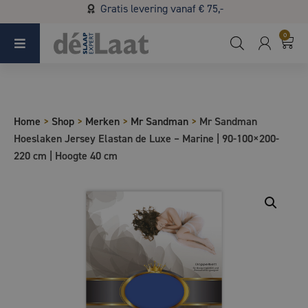
Gratis levering vanaf € 75,-
Koopzondag 29 maart in Bladel van 13.00 - 17.00
0
Home
>
Shop
>
Merken
>
Mr Sandman
>
Mr Sandman
Hoeslaken Jersey Elastan de Luxe – Marine | 90-100×200-
220 cm | Hoogte 40 cm