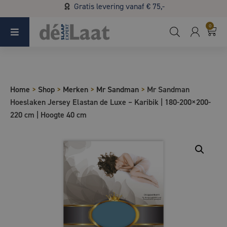
Gratis levering vanaf € 75,-
Koopzondag 29 maart in Bladel van 13.00 - 17.00
0
Home
>
Shop
>
Merken
>
Mr Sandman
>
Mr Sandman
Hoeslaken Jersey Elastan de Luxe – Karibik | 180-200×200-
220 cm | Hoogte 40 cm