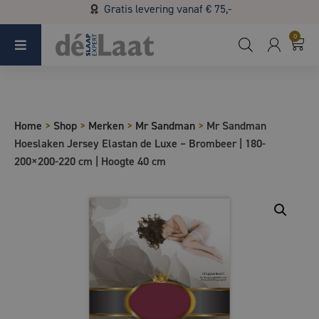
Gratis levering vanaf € 75,-
Koopzondag 29 maart in Bladel van 13.00 - 17.00
0
Home
>
Shop
>
Merken
>
Mr Sandman
>
Mr Sandman
Hoeslaken Jersey Elastan de Luxe – Brombeer | 180-
200×200-220 cm | Hoogte 40 cm