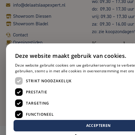
wo: 09.30 – 17.30 uur
info@delaatslaapexpert.nl
do: 09.30 – 17.30 uur
Showroom Diessen
vrij: 09.30 – 17.30 uur
Showroom Bladel
za: 09.30 – 16.00 uur
zo: zie koopzondagen
Contact
Openingstijden
Koopzondag
Deze website maakt gebruik van cookies.
Deze website gebruikt cookies om uw gebruikerservaring te verbete
gebruiken, stemt u in met alle cookies in overeenstemming met ons
STRIKT NOODZAKELIJK
PRESTATIE
TARGETING
FUNCTIONEEL
ACCEPTEREN