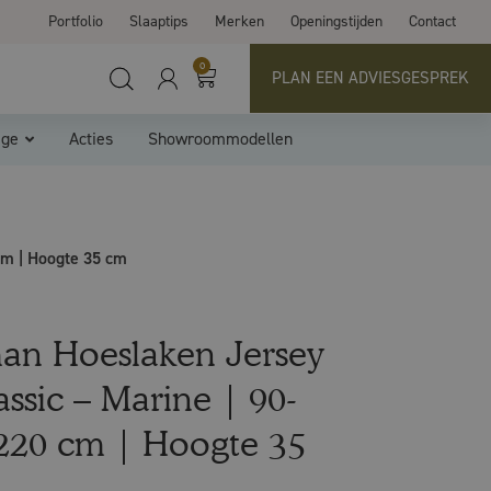
Portfolio
Slaaptips
Merken
Openingstijden
Contact
0
PLAN EEN ADVIESGESPREK
ige
Acties
Showroommodellen
cm | Hoogte 35 cm
an Hoeslaken Jersey
assic – Marine | 90-
220 cm | Hoogte 35