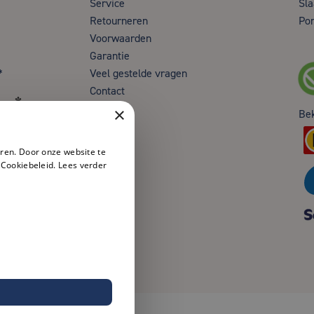
Service
Sla
Retourneren
Por
Voorwaarden
Garantie
*
Veel gestelde vragen
Contact
en*
×
Be
ren. Door onze website te
 Cookiebeleid.
Lees verder