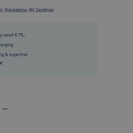
el
,
Hoeslakens
,
Mr Sandman
g vanaf € 75,-
zorging
ng & expertise
.8