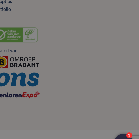
aptips
tfolio
kend van: