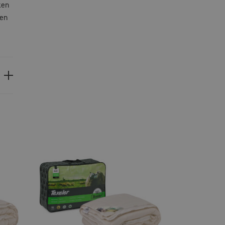
ken
een