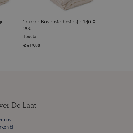
jr
Texeler Bovenste beste 4jr 140 X
200
Texeler
€
419,00
ver De Laat
er ons
ken bij