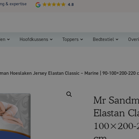
ing & expertise
4.8
Koopzondag 29 maart in Bladel van 13.00 - 17.00
den
Hoofdkussens
Toppers
Bedtextiel
Over
man Hoeslaken Jersey Elastan Classic – Marine | 90-100×200-220 
Mr Sandm
Elastan Cl
100×200-
cm