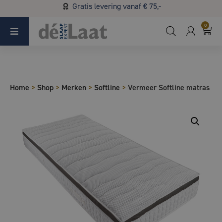
Gratis levering vanaf € 75,-
Koopzondag 29 maart in Bladel van 13.00 - 17.00
0
Home
>
Shop
>
Merken
>
Softline
>
Vermeer Softline matras