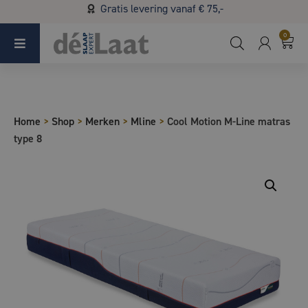
Gratis levering vanaf € 75,-
Koopzondag 29 maart in Bladel van 13.00 - 17.00
0
Home
>
Shop
>
Merken
>
Mline
>
Cool Motion M-Line matras
type 8