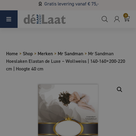
Gratis levering vanaf € 75,-
Koopzondag 29 maart in Bladel van 13.00 - 17.00
0
Home
>
Shop
>
Merken
>
Mr Sandman
>
Mr Sandman
Hoeslaken Elastan de Luxe – Wollweiss | 140-160×200-220
cm | Hoogte 40 cm