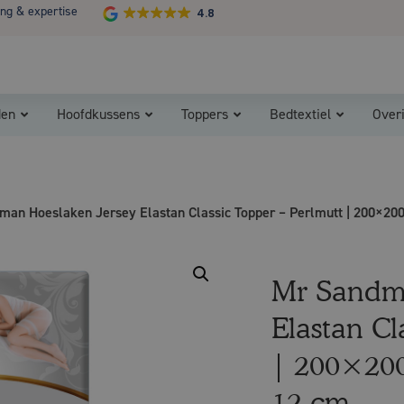
ing & expertise
4.8
Koopzondag 29 maart in Bladel van 13.00 - 17.00
den
Hoofdkussens
Toppers
Bedtextiel
Over
man Hoeslaken Jersey Elastan Classic Topper – Perlmutt | 200×200
Mr Sandm
Elastan Cl
| 200×200
12 cm