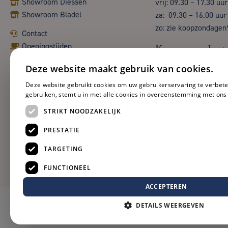
Showroom Diessen
vrij: 09.30 – 17.30 uur
Showroom Bladel
za: 09.30 – 16.00 uur
zo: zie koopzondagen
Contact
Openingstijden
Koopzondag
Deze website maakt gebruik van cookies.
Deze website gebruikt cookies om uw gebruikerservaring te verbete
gebruiken, stemt u in met alle cookies in overeenstemming met ons
STRIKT NOODZAKELIJK
PRESTATIE
TARGETING
FUNCTIONEEL
ACCEPTEREN
DETAILS WEERGEVEN