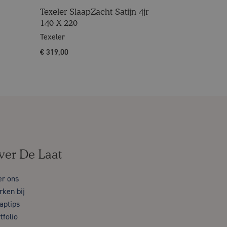
Texeler SlaapZacht Satijn 4jr
140 X 220
Texeler
€
319,00
ver De Laat
er ons
ken bij
aptips
tfolio