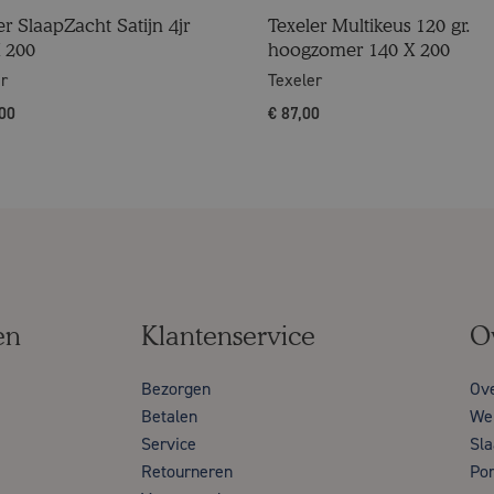
er SlaapZacht Satijn 4jr
Texeler Multikeus 120 gr.
 200
hoogzomer 140 X 200
er
Texeler
00
€
87,00
en
Klantenservice
O
Bezorgen
Ov
Betalen
Wer
Service
Sla
Retourneren
Por