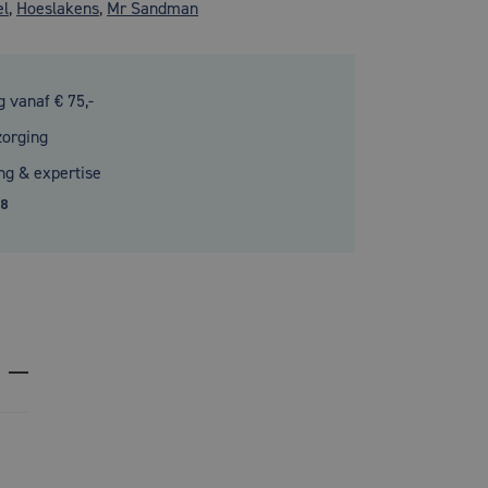
el
,
Hoeslakens
,
Mr Sandman
g vanaf € 75,-
zorging
ng & expertise
.8