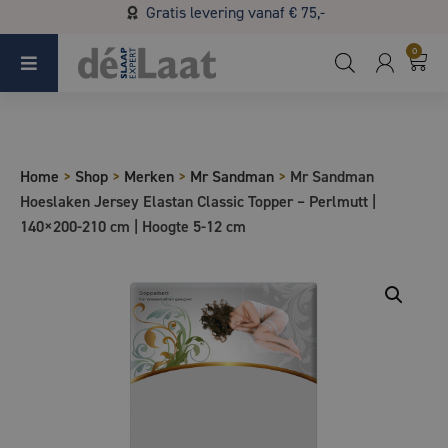
Gratis levering vanaf € 75,-
Koopzondag 29 maart in Bladel van 13.00 - 17.00
0
Home
>
Shop
>
Merken
>
Mr Sandman
>
Mr Sandman
Hoeslaken Jersey Elastan Classic Topper – Perlmutt |
140×200-210 cm | Hoogte 5-12 cm