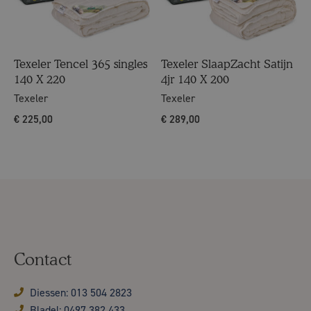
Texeler Tencel 365 singles
Texeler SlaapZacht Satijn
140 X 220
4jr 140 X 200
Texeler
Texeler
€
225,00
€
289,00
Contact
Diessen: 013 504 2823
Bladel: 0497 382 433