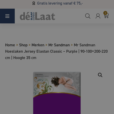
Gratis levering vanaf € 75,-
Koopzondag 29 maart in Bladel van 13.00 - 17.00
0
Home
>
Shop
>
Merken
>
Mr Sandman
>
Mr Sandman
Hoeslaken Jersey Elastan Classic – Purple | 90-100×200-220
cm | Hoogte 35 cm