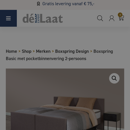
Gratis levering vanaf € 75,-
Koopzondag 29 maart in Bladel van 13.00 - 17.00
0
Home
>
Shop
>
Merken
>
Boxspring Design
>
Boxspring
Basic met pocketbinnenvering 2-persoons