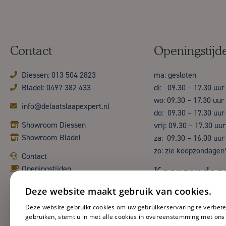
Contact
Openingstijd
Diessen: 013 504 2823
ma: gesloten
Bladel: 0497 382 433
di: 09.30 – 17.30 uur
wo: 09.30 – 17.30 uur
info@delaatslaapexpert.nl
do: 09.30 – 17.30 uur
Showroom Diessen
vrij: 09.30 – 17.30 uur
Showroom Bladel
za: 09.30 – 16.00 uur
zo: zie koopzondagen
Contact
Openingstijden
Koopzondag
Deze website maakt gebruik van cookies.
Deze website gebruikt cookies om uw gebruikerservaring te verbete
gebruiken, stemt u in met alle cookies in overeenstemming met ons