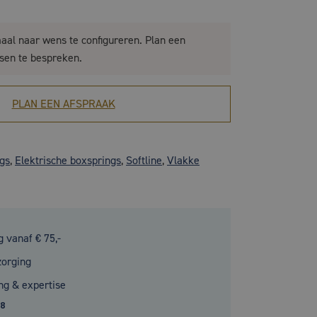
maal naar wens te configureren. Plan een
sen te bespreken.
PLAN EEN AFSPRAAK
gs
,
Elektrische boxsprings
,
Softline
,
Vlakke
g vanaf € 75,-
zorging
ng & expertise
.8