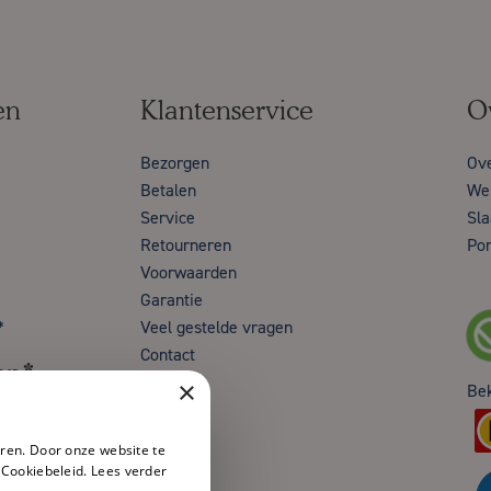
en
Klantenservice
O
Bezorgen
Ov
Betalen
Wer
Service
Sla
Retourneren
Por
Voorwaarden
Garantie
*
Veel gestelde vragen
Contact
en*
×
Be
ren. Door onze website te
 Cookiebeleid.
Lees verder