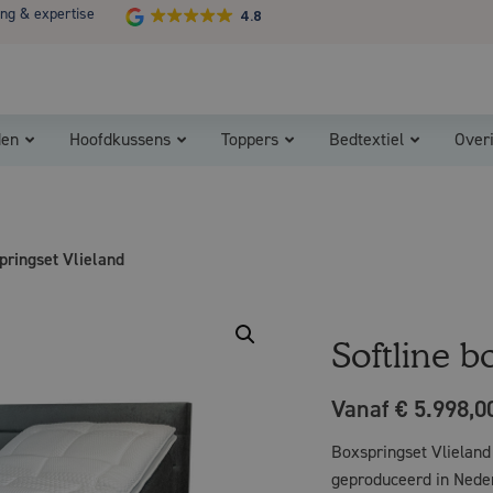
ing & expertise
4.8
Koopzondag 29 maart in Bladel van 13.00 - 17.00
den
Hoofdkussens
Toppers
Bedtextiel
Over
pringset Vlieland
Softline b
Vanaf € 5.998,0
Boxspringset Vlieland 
geproduceerd in Nede