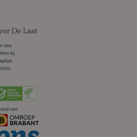
ver De Laat
er ons
ken bij
aptips
tfolio
kend van: