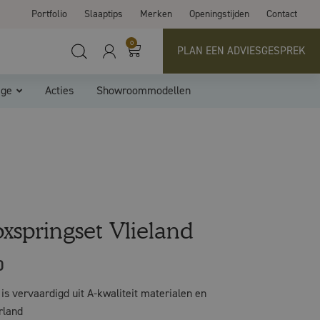
Portfolio
Slaaptips
Merken
Openingstijden
Contact
0
PLAN EEN ADVIESGESPREK
ige
Acties
Showroommodellen
oxspringset Vlieland
0
is vervaardigd uit A-kwaliteit materialen en
rland