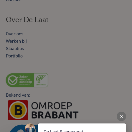
Over De Laat
Over ons
Werken bij
Slaaptips
Portfolio
Bekend van: