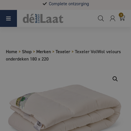
Complete ontzorging
Koopzondag 29 maart in Bladel van 13.00 - 17.00
0
Home
>
Shop
>
Merken
>
Texeler
>
Texeler VolWol velours
onderdeken 180 x 220