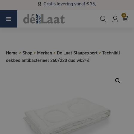
Gratis levering vanaf € 75,-
Koopzondag 29 maart in Bladel van 13.00 - 17.00
0
Home
>
Shop
>
Merken
>
De Laat Slaapexpert
>
Technifill
dekbed antibacterieel 260/220 duo wk3+4