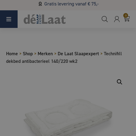
Gratis levering vanaf € 75,-
Koopzondag 29 maart in Bladel van 13.00 - 17.00
0
Home
>
Shop
>
Merken
>
De Laat Slaapexpert
>
Technifill
dekbed antibacterieel 140/220 wk2