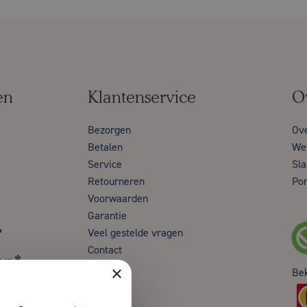
en
Klantenservice
O
Bezorgen
Ov
Betalen
Wer
Service
Sla
Retourneren
Por
Voorwaarden
Garantie
*
Veel gestelde vragen
Contact
en*
×
Be