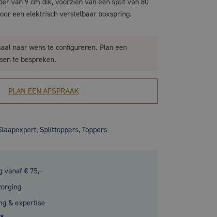
r van 9 cm dik, voorzien van een split van 80
oor een elektrisch verstelbaar boxspring.
maal naar wens te configureren. Plan een
sen te bespreken.
PLAN EEN AFSPRAAK
Slaapexpert
,
Splittoppers
,
Toppers
g vanaf € 75,-
zorging
ng & expertise
.8