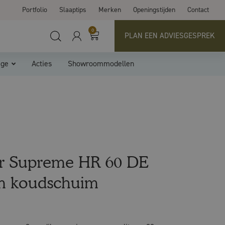
Portfolio
Slaaptips
Merken
Openingstijden
Contact
0
PLAN EEN ADVIESGESPREK
ige
Acties
Showroommodellen
er Supreme HR 60 DE
m koudschuim