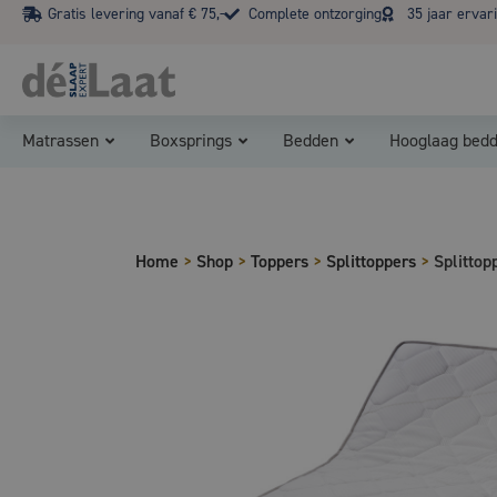
Gratis levering vanaf € 75,-
Complete ontzorging
35 jaar ervar
Matrassen
Boxsprings
Bedden
Hooglaag bed
Home
>
Shop
>
Toppers
>
Splittoppers
>
Splitto