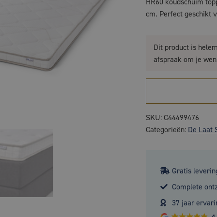
HR60 koudschuim toppe
cm. Perfect geschikt v
Dit product is hele
afspraak om je wen
SKU:
C44499476
Categorieën:
De Laat 
Gratis leverin
Complete ont
37 jaar ervari
4