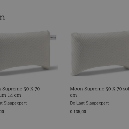
en
 Supreme 50 X 70
Moon Supreme 50 X 70 sof
um 14 cm
cm
at Slaapexpert
De Laat Slaapexpert
00
€
135,00