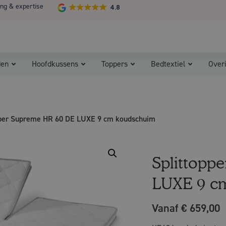
ing & expertise
4.8
Koopzondag 29 maart in Bladel van 13.00 - 17.00
den
Hoofdkussens
Toppers
Bedtextiel
Over
pper Supreme HR 60 DE LUXE 9 cm koudschuim
Splittopp
LUXE 9 c
Vanaf € 659,00