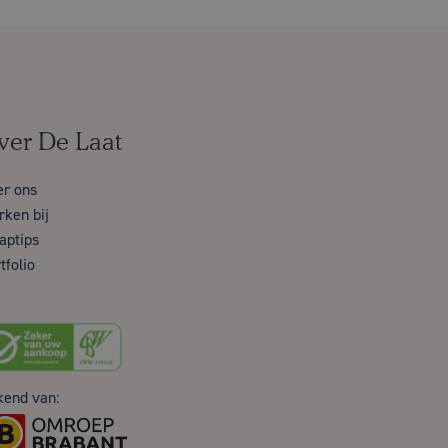
ver De Laat
er ons
ken bij
aptips
tfolio
kend van: