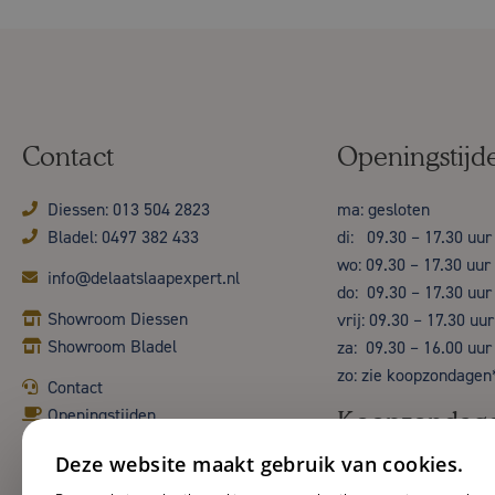
Contact
Openingstijd
Diessen: 013 504 2823
ma: gesloten
Bladel: 0497 382 433
di: 09.30 – 17.30 uur
wo: 09.30 – 17.30 uur
info@delaatslaapexpert.nl
do: 09.30 – 17.30 uur
Showroom Diessen
vrij: 09.30 – 17.30 uur
Showroom Bladel
za: 09.30 – 16.00 uur
zo: zie koopzondagen
Contact
Openingstijden
Koopzondag
Deze website maakt gebruik van cookies.