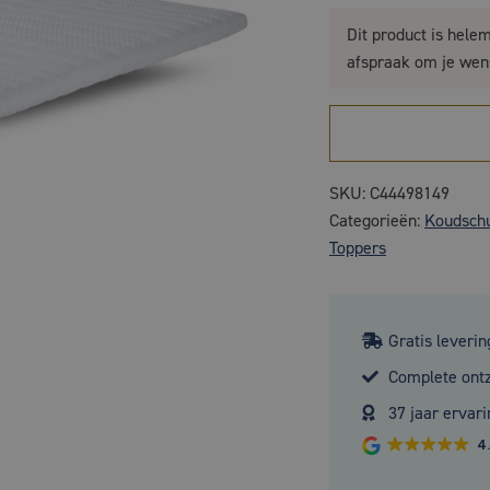
Dit product is hele
afspraak om je wen
SKU:
C44498149
Categorieën:
Koudschu
Toppers
Gratis leverin
Complete ont
37 jaar ervari
4