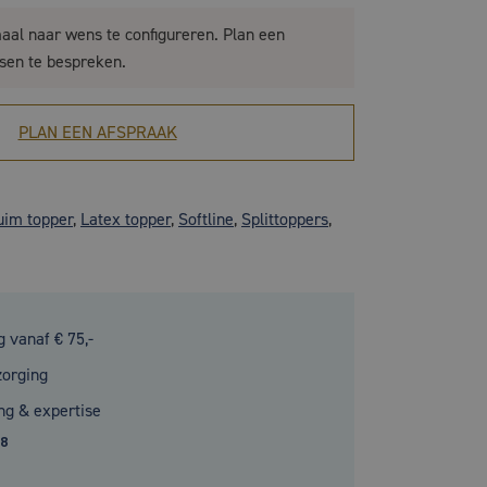
maal naar wens te configureren. Plan een
sen te bespreken.
PLAN EEN AFSPRAAK
im topper
,
Latex topper
,
Softline
,
Splittoppers
,
g vanaf € 75,-
zorging
ng & expertise
.8