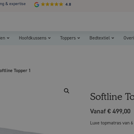
ing & expertise
4.8
Koopzondag 29 maart in Bladel van 13.00 - 17.00
den
Hoofdkussens
Toppers
Bedtextiel
Over
oftline Topper 1
Softline T
Vanaf € 499,00
Luxe topmatras van 6 