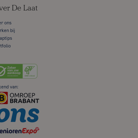
ver De Laat
er ons
ken bij
aptips
tfolio
kend van: