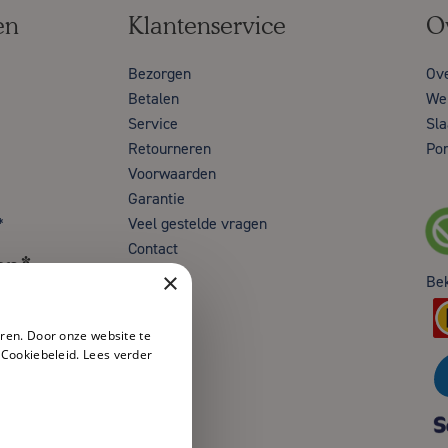
en
Klantenservice
O
Bezorgen
Ov
Betalen
Wer
Service
Sla
Retourneren
Por
Voorwaarden
Garantie
*
Veel gestelde vragen
Contact
en*
×
Be
ren. Door onze website te
 Cookiebeleid.
Lees verder