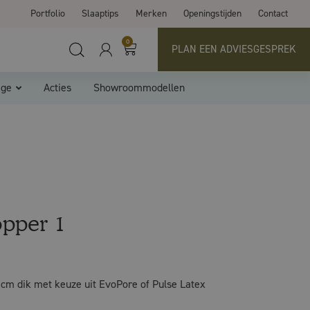
Portfolio
Slaaptips
Merken
Openingstijden
Contact
0
PLAN EEN ADVIESGESPREK
ige
Acties
Showroommodellen
opper 1
cm dik met keuze uit EvoPore of Pulse Latex