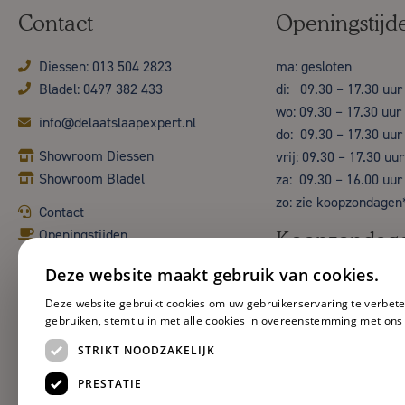
Contact
Openingstijd
Diessen: 013 504 2823
ma: gesloten
Bladel: 0497 382 433
di: 09.30 – 17.30 uur
wo: 09.30 – 17.30 uur
info@delaatslaapexpert.nl
do: 09.30 – 17.30 uur
Showroom Diessen
vrij: 09.30 – 17.30 uur
Showroom Bladel
za: 09.30 – 16.00 uur
zo: zie koopzondagen
Contact
Openingstijden
Koopzondag
Deze website maakt gebruik van cookies.
Deze website gebruikt cookies om uw gebruikerservaring te verbete
gebruiken, stemt u in met alle cookies in overeenstemming met ons
STRIKT NOODZAKELIJK
PRESTATIE