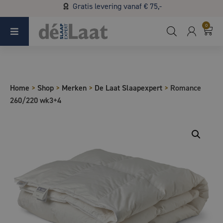
Gratis levering vanaf € 75,-
Koopzondag 29 maart in Bladel van 13.00 - 17.00
0
Home
>
Shop
>
Merken
>
De Laat Slaapexpert
>
Romance
260/220 wk3+4