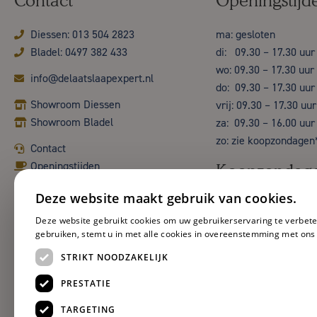
Contact
Openingstijd
Diessen: 013 504 2823
ma: gesloten
Bladel: 0497 382 433
di: 09.30 – 17.30 uur
wo: 09.30 – 17.30 uur
info@delaatslaapexpert.nl
do: 09.30 – 17.30 uur
Showroom Diessen
vrij: 09.30 – 17.30 uur
Showroom Bladel
za: 09.30 – 16.00 uur
zo: zie koopzondagen
Contact
Openingstijden
Koopzondag
Deze website maakt gebruik van cookies.
Deze website gebruikt cookies om uw gebruikerservaring te verbete
gebruiken, stemt u in met alle cookies in overeenstemming met ons
STRIKT NOODZAKELIJK
PRESTATIE
TARGETING