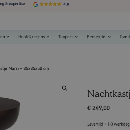
ing & expertise
4.8
Koopzondag 29 maart in Bladel van 13.00 - 17.00
den
Hoofdkussens
Toppers
Bedtextiel
Over
stje Marri – 35x35x50 cm
Nachtkast
€
249,00
Levertijd ± 1-3 werkda