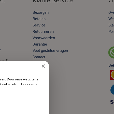
en
Klantenservice
O
Bezorgen
Ov
Betalen
Wer
Service
Sla
Retourneren
Por
Voorwaarden
Garantie
*
Veel gestelde vragen
Contact
en*
×
Be
ren. Door onze website te
 Cookiebeleid.
Lees verder