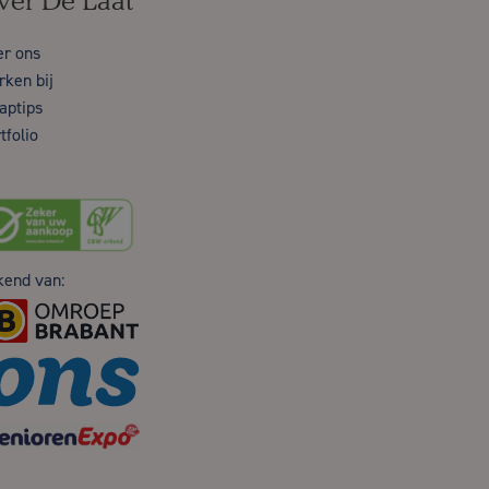
ver De Laat
er ons
ken bij
aptips
tfolio
kend van: