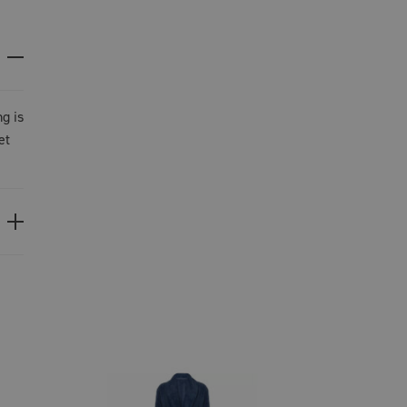
g is
et