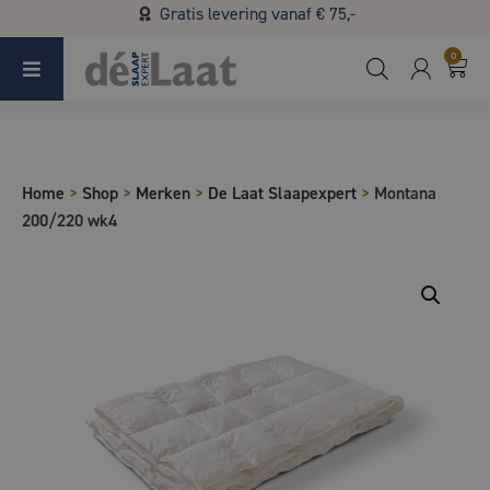
Gratis levering vanaf € 75,-
Koopzondag 29 maart in Bladel van 13.00 - 17.00
0
Home
>
Shop
>
Merken
>
De Laat Slaapexpert
>
Montana
200/220 wk4