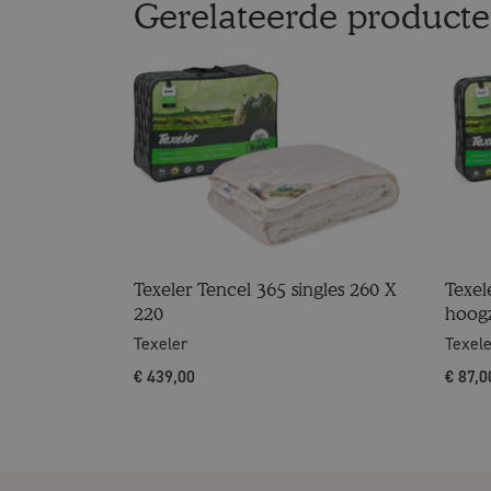
Gerelateerde product
Texeler Tencel 365 singles 260 X
Texel
220
hoog
Texeler
Texel
€
439,00
€
87,0