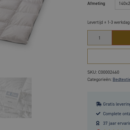
Afmeting
140x
Levertijd ± 1-3 werkda
SKU:
C00002460
Categorieën:
Bedtexti
Gratis leverin
Complete ont
37 jaar ervari