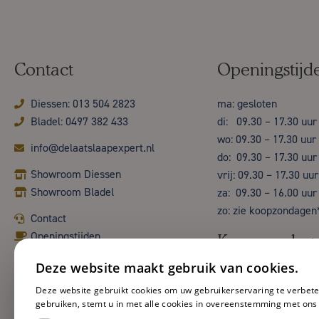
Contact
Openingstijd
Diessen: 013 504 2823
ma: gesloten
Bladel: 0497 382 433
di: 09.30 – 17.30 uur
wo: 09.30 – 17.30 uur
info@delaatslaapexpert.nl
do: 09.30 – 17.30 uur
Showroom Diessen
vrij: 09.30 – 17.30 uur
Showroom Bladel
za: 09.30 – 16.00 uur
zo: zie koopzondagen
Contact
Openingstijden
Koopzondag
Deze website maakt gebruik van cookies.
Deze website gebruikt cookies om uw gebruikerservaring te verbete
gebruiken, stemt u in met alle cookies in overeenstemming met ons