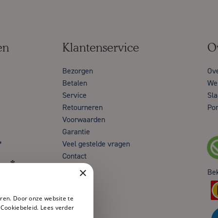
en
Klantenservice
O
Bezorgen
Ov
Betalen
Wer
Service
Sla
Retourneren
Por
Voorwaarden
Garantie
*
Veel gestelde vragen
Contact
en*
×
Be
ren. Door onze website te
 Cookiebeleid.
Lees verder