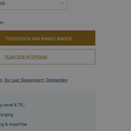
200
gen
TOEVOEGEN AAN WINKELWAGEN
PLAN EEN AFSPRAAK
el
,
De Laat Slaapexpert
,
Dekbedden
g vanaf € 75,-
zorging
ng & expertise