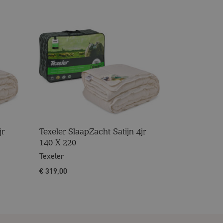
jr
Texeler SlaapZacht Satijn 4jr
140 X 220
Texeler
€
319,00