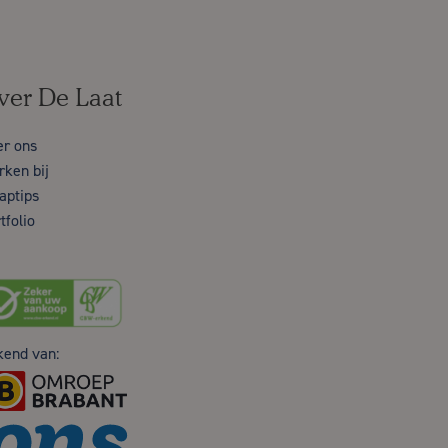
ver De Laat
er ons
ken bij
aptips
tfolio
kend van: