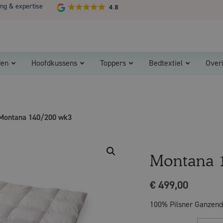
ing & expertise
4.8
Koopzondag 29 maart in Bladel van 13.00 - 17.00
den
Hoofdkussens
Toppers
Bedtextiel
Over
Montana 140/200 wk3
Montana 
€
499,00
100% Pilsner Ganzendo