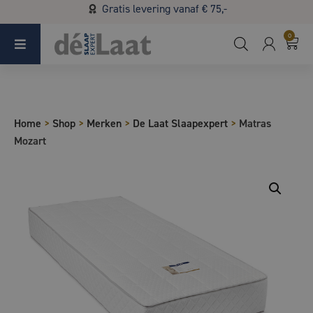
Gratis levering vanaf € 75,-
Koopzondag 29 maart in Bladel van 13.00 - 17.00
0
Home
>
Shop
>
Merken
>
De Laat Slaapexpert
>
Matras
Mozart