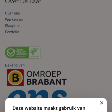
Over De Laat
Over ons
Werken bij
Slaaptips
Portfolio
Bekend van:
×
Deze website maakt gebruik van