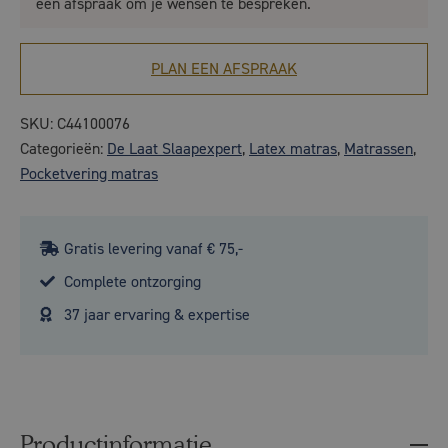
een afspraak om je wensen te bespreken.
PLAN EEN AFSPRAAK
SKU:
C44100076
Categorieën:
De Laat Slaapexpert
,
Latex matras
,
Matrassen
,
Pocketvering matras
Gratis levering vanaf € 75,-
Complete ontzorging
37 jaar ervaring & expertise
Productinformatie