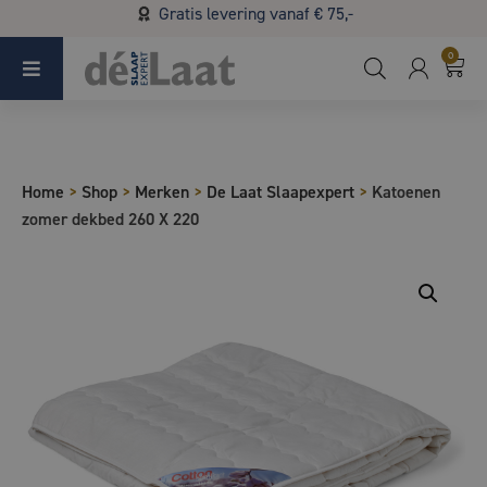
Gratis levering vanaf € 75,-
Koopzondag 29 maart in Bladel van 13.00 - 17.00
0
Home
>
Shop
>
Merken
>
De Laat Slaapexpert
>
Katoenen
zomer dekbed 260 X 220