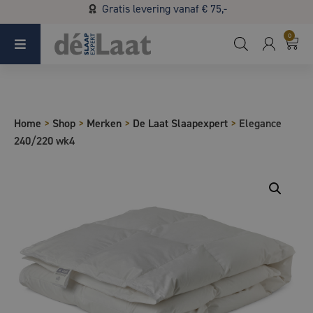
Gratis levering vanaf € 75,-
Koopzondag 29 maart in Bladel van 13.00 - 17.00
0
Home
>
Shop
>
Merken
>
De Laat Slaapexpert
>
Elegance
240/220 wk4