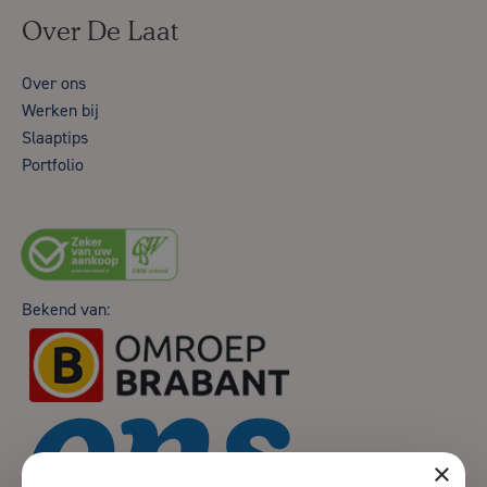
Over De Laat
Over ons
Werken bij
Slaaptips
Portfolio
Bekend van:
×