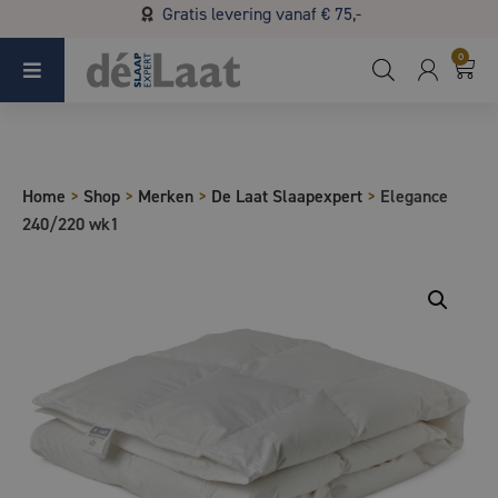
Gratis levering vanaf € 75,-
Koopzondag 29 maart in Bladel van 13.00 - 17.00
0
Home
>
Shop
>
Merken
>
De Laat Slaapexpert
>
Elegance
240/220 wk1