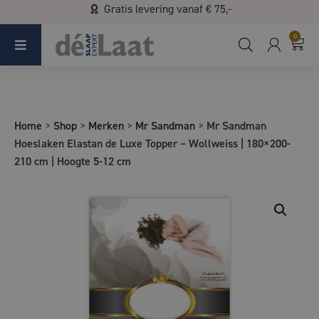
Gratis levering vanaf € 75,-
Koopzondag 29 maart in Bladel van 13.00 - 17.00
0
Home
>
Shop
>
Merken
>
Mr Sandman
>
Mr Sandman
Hoeslaken Elastan de Luxe Topper – Wollweiss | 180×200-
210 cm | Hoogte 5-12 cm