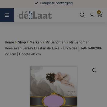
Complete ontzorging
Koopzondag 29 maart in Bladel van 13.00 - 17.00
0
Home
>
Shop
>
Merken
>
Mr Sandman
>
Mr Sandman
Hoeslaken Jersey Elastan de Luxe – Orchidee | 140-160×200-
220 cm | Hoogte 40 cm