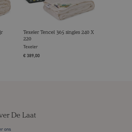
jr
Texeler Tencel 365 singles 240 X
220
Texeler
€
389,00
ver De Laat
er ons