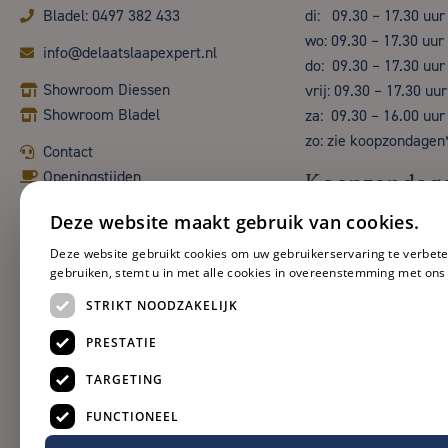
Bladel: 0497 382 433
di: 09.30 – 17.30 uur
wo: 09.30 – 17.30 uur
info@delaatslaapexpert.nl
do: 09.30 – 17.30 uur
Showroom Diessen
vrij: 09.30 – 17.30 uur
Showroom Bladel
za: 09.30 – 16.00 uur
zo: zie koopzondagen
Contact
Openingstijden
Koopzondag
Deze website maakt gebruik van cookies.
Deze website gebruikt cookies om uw gebruikerservaring te verbete
gebruiken, stemt u in met alle cookies in overeenstemming met ons
STRIKT NOODZAKELIJK
PRESTATIE
TARGETING
FUNCTIONEEL