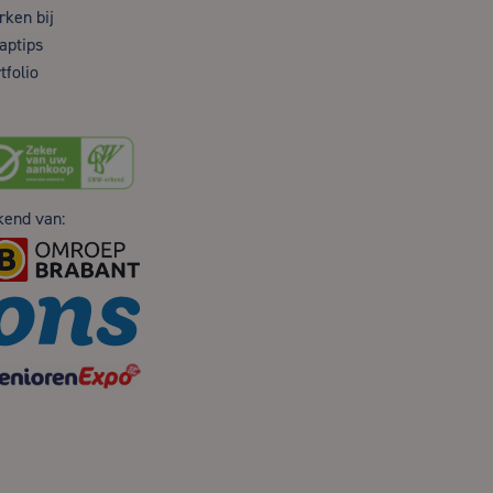
ken bij
aptips
tfolio
kend van: