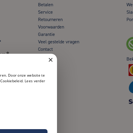
Betalen
Wer
Service
Sla
Retourneren
Por
Voorwaarden
Garantie
*
Veel gestelde vragen
Contact
en*
×
Be
ren. Door onze website te
 Cookiebeleid.
Lees verder