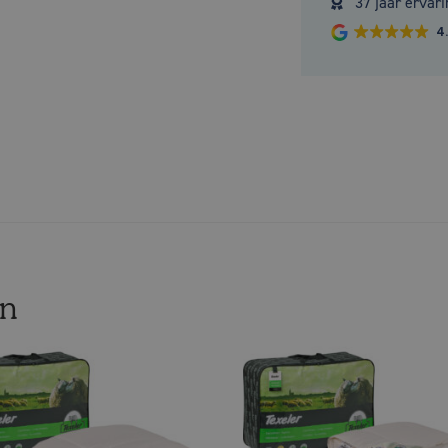
37 jaar ervari
4
en