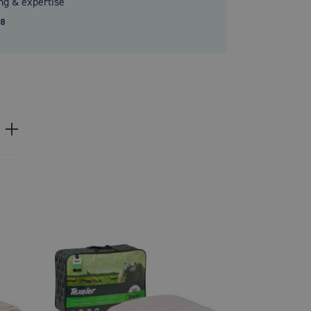
ng & expertise
.8