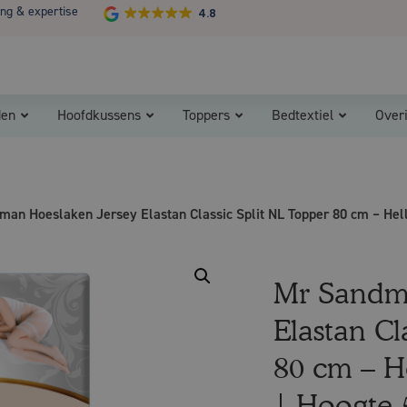
ing & expertise
4.8
Koopzondag 29 maart in Bladel van 13.00 - 17.00
den
Hoofdkussens
Toppers
Bedtextiel
Over
man Hoeslaken Jersey Elastan Classic Split NL Topper 80 cm – Hel
Mr Sandm
Elastan Cl
80 cm – H
| Hoogte 