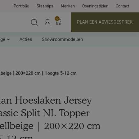
Portfolio
Slaaptips
Merken
Openingstijden
Contact
0
PLAN EEN ADVIESGESPREK
ige
Acties
Showroommodellen
lbeige | 200×220 cm | Hoogte 5-12 cm
an Hoeslaken Jersey
assic Split NL Topper
ellbeige | 200×220 cm
5-12 cm